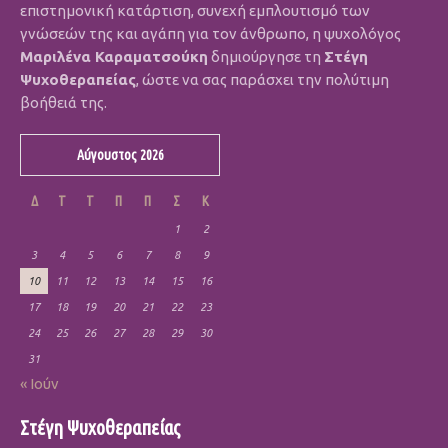
επιστημονική κατάρτιση, συνεχή εμπλουτισμό των
γνώσεών της και αγάπη για τον άνθρωπο, η ψυχολόγος
Μαριλένα Καραματσούκη
δημιούργησε τη
Στέγη
Ψυχοθεραπείας
, ώστε να σας παράσχει την πολύτιμη
βοήθειά της.
Αύγουστος 2026
Δ
Τ
Τ
Π
Π
Σ
Κ
1
2
3
4
5
6
7
8
9
10
11
12
13
14
15
16
17
18
19
20
21
22
23
24
25
26
27
28
29
30
31
« Ιούν
Στέγη Ψυχοθεραπείας