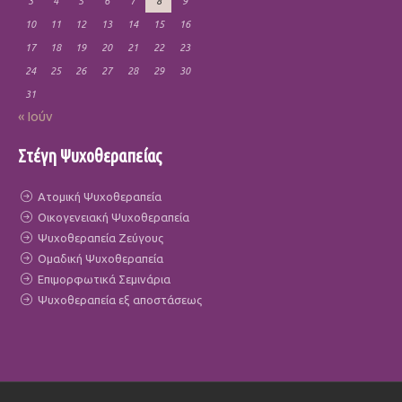
3
4
5
6
7
8
9
10
11
12
13
14
15
16
17
18
19
20
21
22
23
24
25
26
27
28
29
30
31
« Ιούν
Στέγη Ψυχοθεραπείας
Ατομική Ψυχοθεραπεία
Οικογενειακή Ψυχοθεραπεία
Ψυχοθεραπεία Ζεύγους
Ομαδική Ψυχοθεραπεία
Επιμορφωτικά Σεμινάρια
Ψυχοθεραπεία εξ αποστάσεως