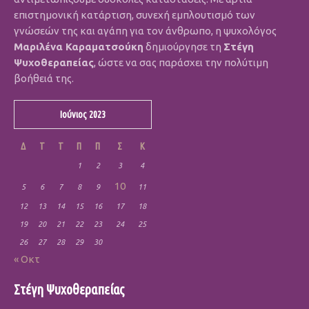
επιστημονική κατάρτιση, συνεχή εμπλουτισμό των
γνώσεών της και αγάπη για τον άνθρωπο, η ψυχολόγος
Μαριλένα Καραματσούκη
δημιούργησε τη
Στέγη
Ψυχοθεραπείας
, ώστε να σας παράσχει την πολύτιμη
βοήθειά της.
Ιούνιος 2023
Δ
Τ
Τ
Π
Π
Σ
Κ
1
2
3
4
10
5
6
7
8
9
11
12
13
14
15
16
17
18
19
20
21
22
23
24
25
26
27
28
29
30
« Οκτ
Στέγη Ψυχοθεραπείας