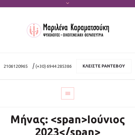
|
2106120965
(+30) 6944 285386
ΚΛΕΙΣΤΕ ΡΑΝΤΕΒΟΥ
Μήνας: <span>Ιούνιος
2023</span>