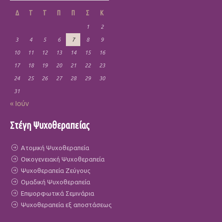
Δ
Τ
Τ
Π
Π
Σ
Κ
1
2
3
4
5
6
7
8
9
10
11
12
13
14
15
16
17
18
19
20
21
22
23
24
25
26
27
28
29
30
31
« Ιούν
Στέγη Ψυχοθεραπείας
Ατομική Ψυχοθεραπεία
Οικογενειακή Ψυχοθεραπεία
Ψυχοθεραπεία Ζεύγους
Ομαδική Ψυχοθεραπεία
Επιμορφωτικά Σεμινάρια
Ψυχοθεραπεία εξ αποστάσεως