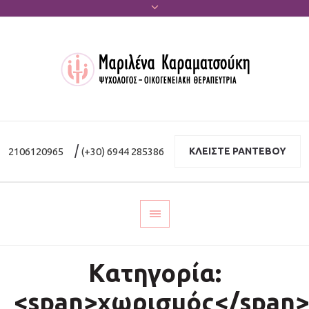
|
2106120965
(+30) 6944 285386
ΚΛΕΙΣΤΕ ΡΑΝΤΕΒΟΥ
Κατηγορία:
<span>χωρισμός</span>