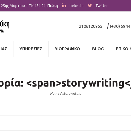
25ης Μαρτίου 1
ΤΚ 151 21
,
Πεύκη
Linkedin
Twitter
|
2106120965
(+30) 6944
ΙΑΣ
ΥΠΗΡΕΣΙΕΣ
ΒΙΟΓΡΑΦΙΚΟ
BLOG
ΕΠΙΚΟΙ
ρία: <span>storywriting
Home
/
storywriting