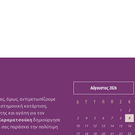
Αύγουστος 2026
μας, όμως, αντιμετωπίζουμε
Δ
Τ
Τ
Π
Π
Σ
Κ
ιστημονική κατάρτιση,
1
2
ης και αγάπη για τον
3
4
5
6
7
8
9
Καραματσούκη
δημιούργησε
α σας παράσχει την πολύτιμη
10
11
12
13
14
15
16
17
18
19
20
21
22
23