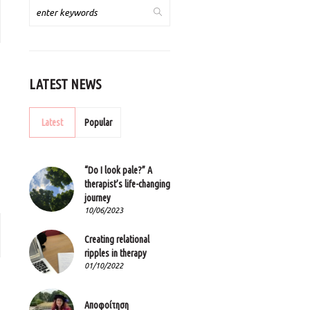
LATEST NEWS
Latest
Popular
“Do I look pale?” A
therapist’s life-changing
journey
10/06/2023
Creating relational
ripples in therapy
01/10/2022
Αποφοίτηση