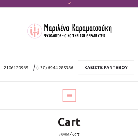
|
2106120965
(+30) 6944 285386
ΚΛΕΙΣΤΕ ΡΑΝΤΕΒΟΥ
Cart
Home
/
Cart