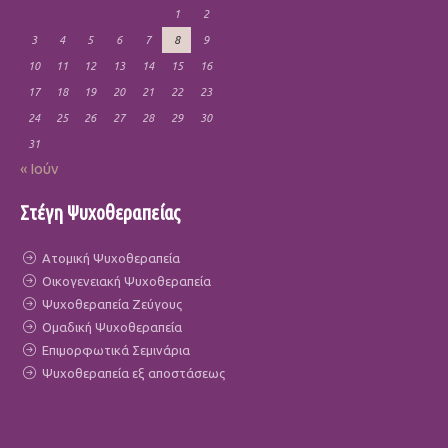
1
2
3
4
5
6
7
8
9
10
11
12
13
14
15
16
17
18
19
20
21
22
23
24
25
26
27
28
29
30
31
« Ιούν
Στέγη Ψυχοθεραπείας
Ατομική Ψυχοθεραπεία
Οικογενειακή Ψυχοθεραπεία
Ψυχοθεραπεία Ζεύγους
Ομαδική Ψυχοθεραπεία
Επιμορφωτικά Σεμινάρια
Ψυχοθεραπεία εξ αποστάσεως