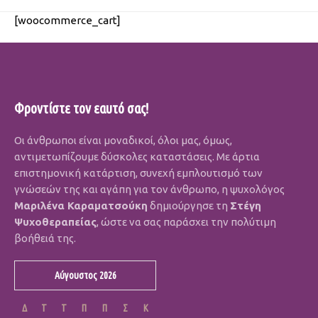
[woocommerce_cart]
Φροντίστε τον εαυτό σας!
Οι άνθρωποι είναι μοναδικοί, όλοι μας, όμως,
αντιμετωπίζουμε δύσκολες καταστάσεις. Με άρτια
επιστημονική κατάρτιση, συνεχή εμπλουτισμό των
γνώσεών της και αγάπη για τον άνθρωπο, η ψυχολόγος
Μαριλένα Καραματσούκη
δημιούργησε τη
Στέγη
Ψυχοθεραπείας
, ώστε να σας παράσχει την πολύτιμη
βοήθειά της.
Αύγουστος 2026
Δ
Τ
Τ
Π
Π
Σ
Κ