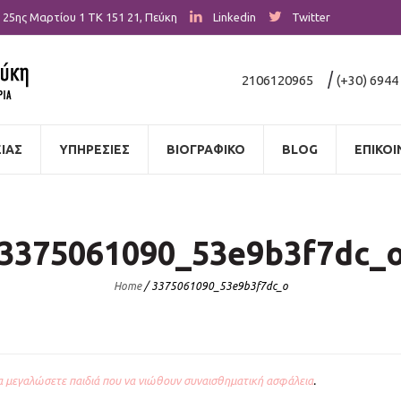
25ης Μαρτίου 1
ΤΚ 151 21
,
Πεύκη
Linkedin
Twitter
|
2106120965
(+30) 6944
ΙΑΣ
ΥΠΗΡΕΣΙΕΣ
ΒΙΟΓΡΑΦΙΚΟ
BLOG
ΕΠΙΚΟΙ
3375061090_53e9b3f7dc_
Home
/
3375061090_53e9b3f7dc_o
 μεγαλώσετε παιδιά που να νιώθουν συναισθηματική ασφάλεια
.