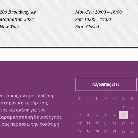
200 Broadway Av
Mon-Fri: 10:00 – 16:00
Manhattan 5024
Sat: 10:00 – 14:00
New York
Sun: Closed
Αύγουστος 2026
μας, όμως, αντιμετωπίζουμε
Δ
Τ
Τ
Π
Π
Σ
Κ
ιστημονική κατάρτιση,
1
2
ης και αγάπη για τον
3
4
5
6
7
8
9
Καραματσούκη
δημιούργησε
α σας παράσχει την πολύτιμη
10
11
12
13
14
15
16
17
18
19
20
21
22
23