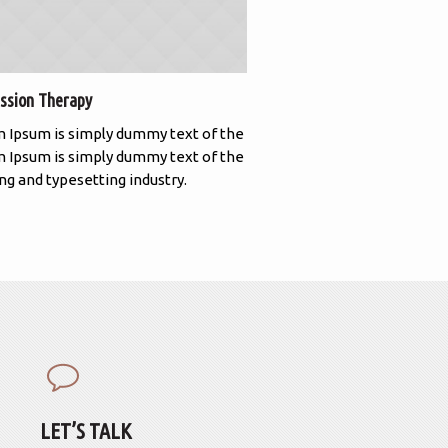
ssion Therapy
Family Practice
 Ipsum is simply dummy text of the
Lorem Ipsum is simply 
 Ipsum is simply dummy text of the
Lorem Ipsum is simply 
ing and typesetting industry.
printing and typesetting
LET’S TALK