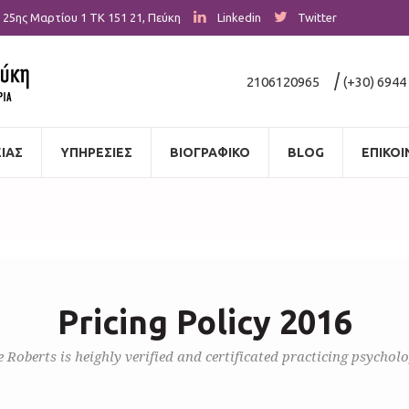
25ης Μαρτίου 1
ΤΚ 151 21
,
Πεύκη
Linkedin
Twitter
|
2106120965
(+30) 6944
ΙΑΣ
ΥΠΗΡΕΣΙΕΣ
ΒΙΟΓΡΑΦΙΚΟ
BLOG
ΕΠΙΚΟΙ
Pricing Policy 2016
e Roberts is heighly verified and certificated practicing psycholo