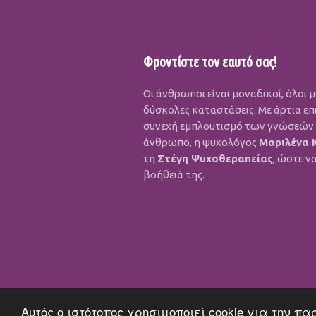
Φροντίστε τον εαυτό σας!
Οι άνθρωποι είναι μοναδικοί, όλοι 
δύσκολες καταστάσεις. Με άρτια επ
συνεχή εμπλουτισμό των γνώσεών τ
άνθρωπο, η ψυχολόγος
Μαριλένα 
τη
Στέγη Ψυχοθεραπείας
, ώστε ν
βοήθειά της.
Αυτός ο ιστότοπος χρησιμοποιεί cookie για την π