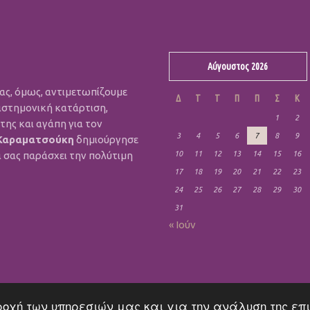
Αύγουστος 2026
μας, όμως, αντιμετωπίζουμε
Δ
Τ
Τ
Π
Π
Σ
Κ
ιστημονική κατάρτιση,
1
2
ης και αγάπη για τον
3
4
5
6
7
8
9
Καραματσούκη
δημιούργησε
α σας παράσχει την πολύτιμη
10
11
12
13
14
15
16
17
18
19
20
21
22
23
24
25
26
27
28
29
30
31
« Ιούν
αροχή των υπηρεσιών μας και για την ανάλυση της επ