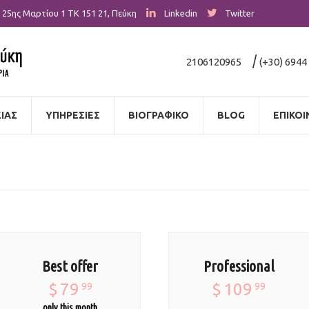
25ης Μαρτίου 1
ΤΚ 151 21
,
Πεύκη
Linkedin
Twitter
|
2106120965
(+30) 6944
ΙΑΣ
ΥΠΗΡΕΣΙΕΣ
ΒΙΟΓΡΑΦΙΚΟ
BLOG
ΕΠΙΚΟΙ
Best offer
Professional
$
79
$
109
99
99
only this month