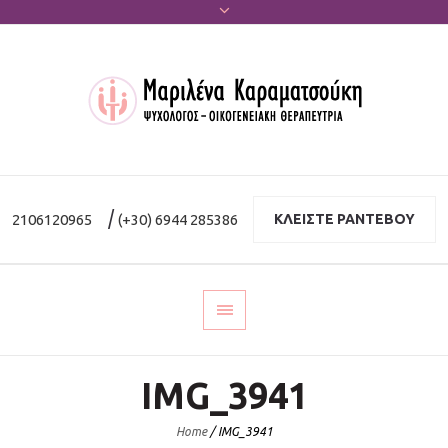
|
2106120965
(+30) 6944 285386
ΚΛΕΙΣΤΕ ΡΑΝΤΕΒΟΥ
IMG_3941
Home
/
IMG_3941