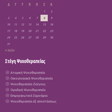
Δ
Τ
Τ
Π
Π
Σ
Κ
1
2
3
4
5
6
7
8
9
10
11
12
13
14
15
16
17
18
19
20
21
22
23
24
25
26
27
28
29
30
31
« Ιούν
Στέγη Ψυχοθεραπείας
Ατομική Ψυχοθεραπεία
Οικογενειακή Ψυχοθεραπεία
Ψυχοθεραπεία Ζεύγους
Ομαδική Ψυχοθεραπεία
Επιμορφωτικά Σεμινάρια
Ψυχοθεραπεία εξ αποστάσεως