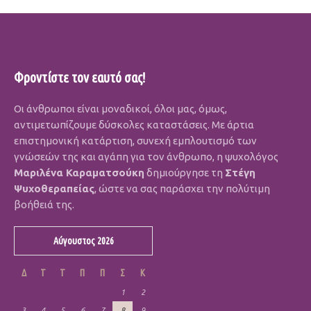
Φροντίστε τον εαυτό σας!
Οι άνθρωποι είναι μοναδικοί, όλοι μας, όμως,
αντιμετωπίζουμε δύσκολες καταστάσεις. Με άρτια
επιστημονική κατάρτιση, συνεχή εμπλουτισμό των
γνώσεών της και αγάπη για τον άνθρωπο, η ψυχολόγος
Μαριλένα Καραματσούκη
δημιούργησε τη
Στέγη
Ψυχοθεραπείας
, ώστε να σας παράσχει την πολύτιμη
βοήθειά της.
Αύγουστος 2026
Δ
Τ
Τ
Π
Π
Σ
Κ
1
2
3
4
5
6
7
8
9