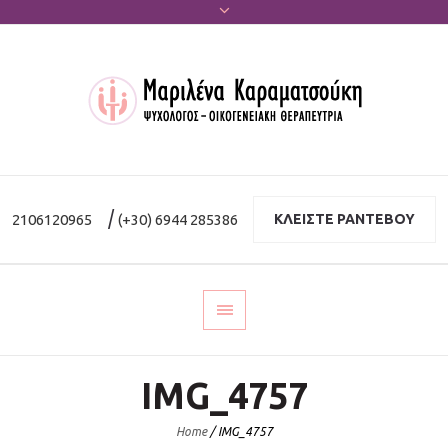
|
2106120965
(+30) 6944 285386
ΚΛΕΙΣΤΕ ΡΑΝΤΕΒΟΥ
IMG_4757
Home
/
IMG_4757