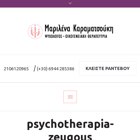
|
2106120965
(+30) 6944 285386
ΚΛΕΙΣΤΕ ΡΑΝΤΕΒΟΥ
psychotherapia-
zeugous