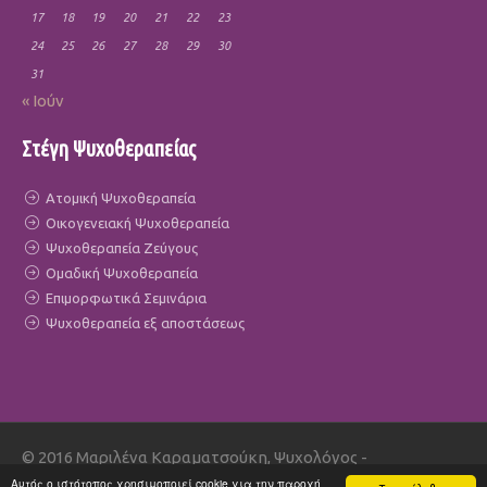
17
18
19
20
21
22
23
24
25
26
27
28
29
30
31
« Ιούν
Στέγη Ψυχοθεραπείας
Ατομική Ψυχοθεραπεία
Οικογενειακή Ψυχοθεραπεία
Ψυχοθεραπεία Ζεύγους
Ομαδική Ψυχοθεραπεία
Επιμορφωτικά Σεμινάρια
Ψυχοθεραπεία εξ αποστάσεως
© 2016 Μαριλένα Καραματσούκη, Ψυχολόγος -
Οικογενειακή θεραπεύτρια - All Rights Reserved | Power by
Αυτός ο ιστότοπος χρησιμοποιεί cookie για την παροχή