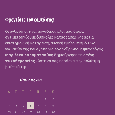
Φροντίστε τον εαυτό σας!
Οι άνθρωποι είναι μοναδικοί, όλοι μας, όμως,
αντιμετωπίζουμε δύσκολες καταστάσεις. Με άρτια
επιστημονική κατάρτιση, συνεχή εμπλουτισμό των
γνώσεών της και αγάπη για τον άνθρωπο, η ψυχολόγος
Μαριλένα Καραματσούκη
δημιούργησε τη
Στέγη
Ψυχοθεραπείας
, ώστε να σας παράσχει την πολύτιμη
βοήθειά της.
Αύγουστος 2026
Δ
Τ
Τ
Π
Π
Σ
Κ
1
2
3
4
5
6
7
8
9
10
11
12
13
14
15
16