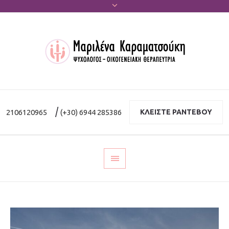
|
2106120965
(+30) 6944 285386
ΚΛΕΙΣΤΕ ΡΑΝΤΕΒΟΥ