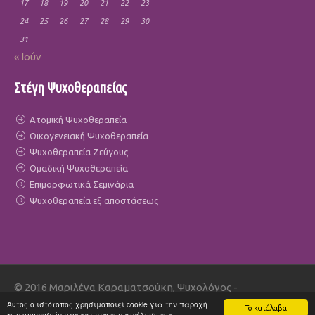
17
18
19
20
21
22
23
24
25
26
27
28
29
30
31
« Ιούν
Στέγη Ψυχοθεραπείας
Ατομική Ψυχοθεραπεία
Οικογενειακή Ψυχοθεραπεία
Ψυχοθεραπεία Ζεύγους
Ομαδική Ψυχοθεραπεία
Επιμορφωτικά Σεμινάρια
Ψυχοθεραπεία εξ αποστάσεως
© 2016 Μαριλένα Καραματσούκη, Ψυχολόγος -
Οικογενειακή θεραπεύτρια - All Rights Reserved | Power by
Αυτός ο ιστότοπος χρησιμοποιεί cookie για την παροχή
Το κατάλαβα
των υπηρεσιών μας και για την ανάλυση της