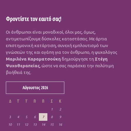
Φροντίστε τον εαυτό σας!
Οι άνθρωποι είναι μοναδικοί, όλοι μας, όμως,
αντιμετωπίζουμε δύσκολες καταστάσεις. Με άρτια
επιστημονική κατάρτιση, συνεχή εμπλουτισμό των
γνώσεών της και αγάπη για τον άνθρωπο, η ψυχολόγος
Μαριλένα Καραματσούκη
δημιούργησε τη
Στέγη
Ψυχοθεραπείας
, ώστε να σας παράσχει την πολύτιμη
βοήθειά της.
Αύγουστος 2026
Δ
Τ
Τ
Π
Π
Σ
Κ
1
2
3
4
5
6
7
8
9
10
11
12
13
14
15
16