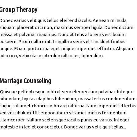
Group Therapy
Donec varius velit quis tellus eleifend iaculis. Aenean mi nulla,
aliquam placerat orci non, maximus semper ligula. Donec dictum
massa et pulvinar maximus. Nunc ut felis a lorem vestibulum
posuere. Proin nulla erat, fringilla a sem vel, tincidunt finibus
neque. Etiam porta urna eget neque imperdiet efficitur. Aliquam
odio orci, vehicula in interdum ultricies, bibendum...
Marriage Counseling
Quisque pellentesque nibh ut sem elementum pulvinar. Integer
bibendum, ligula a dapibus bibendum, massa lectus condimentum
augue, sit amet rhoncus nibh arcu ut urna. Nam imperdiet id lectus
sed vestibulum. Ut tempor libero sit amet metus fermentum
ullamcorper. Nullam scelerisque iaculis purus eu varius. Integer
molestie in leo et consectetur. Donec varius velit quis tellus...