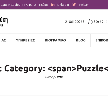
25ης Μαρτίου 1
ΤΚ 151 21
,
Πεύκη
Linkedin
Twitter
|
2106120965
(+30) 6944
ΙΑΣ
ΥΠΗΡΕΣΙΕΣ
ΒΙΟΓΡΑΦΙΚΟ
BLOG
ΕΠΙΚΟΙ
t Category: <span>Puzzle
Home
/
Puzzle