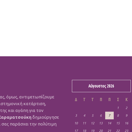
Αύγουστος 2026
μας, όμως, αντιμετωπίζουμε
Δ
Τ
Τ
Π
Π
Σ
Κ
ιστημονική κατάρτιση,
1
2
ης και αγάπη για τον
3
4
5
6
7
8
9
Καραματσούκη
δημιούργησε
α σας παράσχει την πολύτιμη
10
11
12
13
14
15
16
17
18
19
20
21
22
23