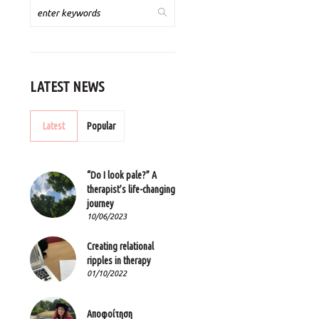
LATEST NEWS
Latest
Popular
“Do I look pale?” A
therapist’s life-changing
journey
10/06/2023
Creating relational
ripples in therapy
01/10/2022
Αποφοίτηση