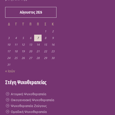
Αύγουστος 2026
Δ
Τ
Τ
Π
Π
Σ
Κ
1
2
3
4
5
6
7
8
9
10
11
12
13
14
15
16
17
18
19
20
21
22
23
24
25
26
27
28
29
30
31
« Ιούν
Στέγη Ψυχοθεραπείας
Ατομική Ψυχοθεραπεία
Οικογενειακή Ψυχοθεραπεία
Ψυχοθεραπεία Ζεύγους
Ομαδική Ψυχοθεραπεία