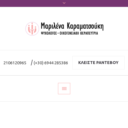
|
2106120965
(+30) 6944 285386
ΚΛΕΙΣΤΕ ΡΑΝΤΕΒΟΥ