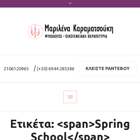
|
2106120965
(+30) 6944 285386
ΚΛΕΙΣΤΕ ΡΑΝΤΕΒΟΥ
Ετικέτα: <span>Spring
School</span>