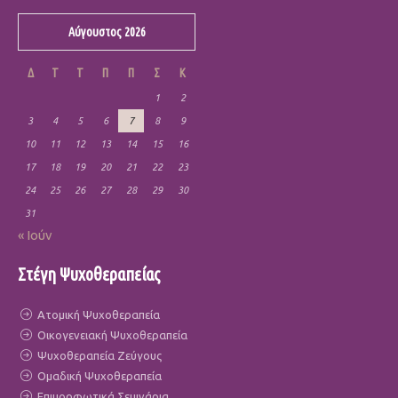
Αύγουστος 2026
Δ
Τ
Τ
Π
Π
Σ
Κ
1
2
3
4
5
6
7
8
9
10
11
12
13
14
15
16
17
18
19
20
21
22
23
24
25
26
27
28
29
30
31
« Ιούν
Στέγη Ψυχοθεραπείας
Ατομική Ψυχοθεραπεία
Οικογενειακή Ψυχοθεραπεία
Ψυχοθεραπεία Ζεύγους
Ομαδική Ψυχοθεραπεία
Επιμορφωτικά Σεμινάρια