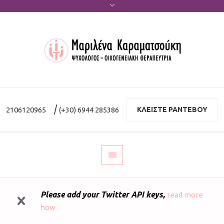
|
2106120965
(+30) 6944 285386
ΚΛΕΙΣΤΕ ΡΑΝΤΕΒΟΥ
Please add your Twitter API keys,
read more
how