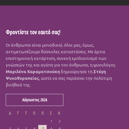
Φροντίστε τον εαυτό σας!
Οι άνθρωποι είναι μοναδικοί, όλοι μας, όμως,
αντιμετωπίζουμε δύσκολες καταστάσεις. Με άρτια
επιστημονική κατάρτιση, συνεχή εμπλουτισμό των
γνώσεών της και αγάπη για τον άνθρωπο, η ψυχολόγος
Μαριλένα Καραματσούκη
δημιούργησε τη
Στέγη
Ψυχοθεραπείας
, ώστε να σας παράσχει την πολύτιμη
βοήθειά της.
Αύγουστος 2026
Δ
Τ
Τ
Π
Π
Σ
Κ
1
2
3
4
5
6
7
8
9