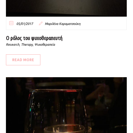
05/01/2017
Μαριλένα Καραματσούκη
Ο ρόλος του ψυχοθεραπευτή
Research
,
Therapy
,
Ψυχοθεραπεία
READ MORE